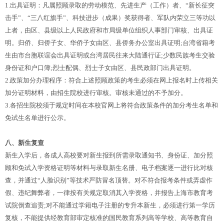
1.出具证明：凡属照顾录取的劳动模范、先进生产（工作）者、“新长征突
击手”、“三八红旗手”、科技进步（成果）奖获得者、军队内荣立三等功以
上者，由区、县级以上人民政府和市局级单位组织人事部门审核、出具证
明。归侨、归侨子女、华侨子女由区、县侨务办公室出具证明;台湾省籍考
生由市台胞联谊会出具证明或台湾居民往来大陆通行证;少数民族考生交验
身份证和户口簿;烈士配偶、烈士子女由区、县民政部门出具证明。
2.政策加分办理程序：符合上述照顾政策的考生必须在网上报名时上传相关
加分证明材料，由招生院校进行审核。审核未通过的不予加分。
3.各招生院校须于规定时间在本校官网上将符合政策条件的加分考生名单和
免试生名单进行公示。
八、新生复查
新生入学后，各成人高校要对新生报到所需录取通知书、身份证、加分照
顾和免试入学资格证明等材料与录取新生名册、电子档案逐一进行比对核
查，并通过“人脸识别”等技术严防冒名顶替。对不符合报考条件或弄虚作
假、违纪舞弊者，一律按有关规定取消其入学资格，并报告上海市教育考
试院倒查追责;对不能通过学籍电子注册的专升本新生，必须进行第一学历
复核，不能提供经教育部审定核准的国民教育系列高等学校、高等教育自