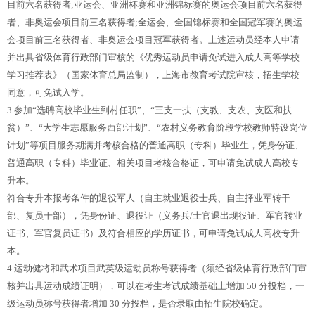
目前六名获得者;亚运会、亚洲杯赛和亚洲锦标赛的奥运会项目前六名获得
者、非奥运会项目前三名获得者;全运会、全国锦标赛和全国冠军赛的奥运
会项目前三名获得者、非奥运会项目冠军获得者。上述运动员经本人申请
并出具省级体育行政部门审核的《优秀运动员申请免试进入成人高等学校
学习推荐表》（国家体育总局监制），上海市教育考试院审核，招生学校
同意，可免试入学。
3.参加“选聘高校毕业生到村任职”、“三支一扶（支教、支农、支医和扶
贫）”、“大学生志愿服务西部计划”、“农村义务教育阶段学校教师特设岗位
计划”等项目服务期满并考核合格的普通高职（专科）毕业生，凭身份证、
普通高职（专科）毕业证、相关项目考核合格证，可申请免试成人高校专
升本。
符合专升本报考条件的退役军人（自主就业退役士兵、自主择业军转干
部、复员干部），凭身份证、退役证（义务兵/士官退出现役证、军官转业
证书、军官复员证书）及符合相应的学历证书，可申请免试成人高校专升
本。
4.运动健将和武术项目武英级运动员称号获得者（须经省级体育行政部门审
核并出具运动成绩证明），可以在考生考试成绩基础上增加 50 分投档，一
级运动员称号获得者增加 30 分投档，是否录取由招生院校确定。