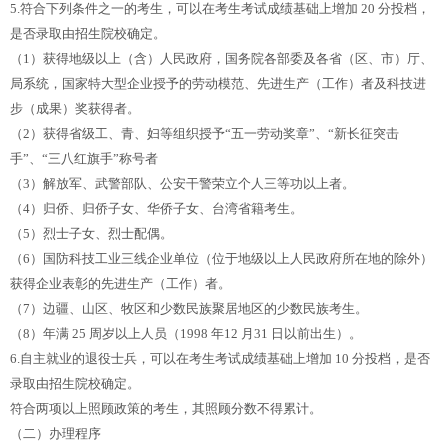
5.符合下列条件之一的考生，可以在考生考试成绩基础上增加 20 分投档，
是否录取由招生院校确定。
（1）获得地级以上（含）人民政府，国务院各部委及各省（区、市）厅、
局系统，国家特大型企业授予的劳动模范、先进生产（工作）者及科技进
步（成果）奖获得者。
（2）获得省级工、青、妇等组织授予“五一劳动奖章”、“新长征突击
手”、“三八红旗手”称号者
（3）解放军、武警部队、公安干警荣立个人三等功以上者。
（4）归侨、归侨子女、华侨子女、台湾省籍考生。
（5）烈士子女、烈士配偶。
（6）国防科技工业三线企业单位（位于地级以上人民政府所在地的除外）
获得企业表彰的先进生产（工作）者。
（7）边疆、山区、牧区和少数民族聚居地区的少数民族考生。
（8）年满 25 周岁以上人员（1998 年12 月31 日以前出生）。
6.自主就业的退役士兵，可以在考生考试成绩基础上增加 10 分投档，是否
录取由招生院校确定。
符合两项以上照顾政策的考生，其照顾分数不得累计。
（二）办理程序