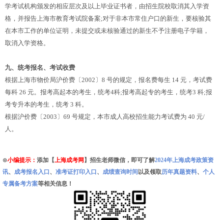
学考试机构颁发的相应层次及以上毕业证书者，由招生院校取消其入学资
格，并报告上海市教育考试院备案;对于非本市常住户口的新生，要核验其
在本市工作的单位证明，未提交或未核验通过的新生不予注册电子学籍，
取消入学资格。
九、统考报名、考试收费
根据上海市物价局沪价费〔2002〕8 号的规定，报名费每生 14 元，考试费
每科 26 元。报考高起本的考生，统考4科;报考高起专的考生，统考3 科;报
考专升本的考生，统考 3 科。
根据沪价费〔2003〕69 号规定，本市成人高校招生能力考试费为 40 元/
人。
⊙
小编提示：
添加【
上海成考网
】招生老师微信，即可了解
2024年上海成考政策资
讯
、
成考报名入口
、
准考证打印入口
、
成绩查询时间
以及领取
历年真题资料
、
个人
专属备考方案
等相关信息！