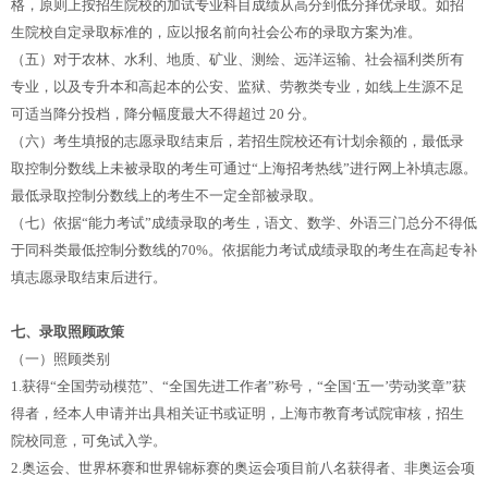
格，原则上按招生院校的加试专业科目成绩从高分到低分择优录取。如招
生院校自定录取标准的，应以报名前向社会公布的录取方案为准。
（五）对于农林、水利、地质、矿业、测绘、远洋运输、社会福利类所有
专业，以及专升本和高起本的公安、监狱、劳教类专业，如线上生源不足
可适当降分投档，降分幅度最大不得超过 20 分。
（六）考生填报的志愿录取结束后，若招生院校还有计划余额的，最低录
取控制分数线上未被录取的考生可通过“上海招考热线”进行网上补填志愿。
最低录取控制分数线上的考生不一定全部被录取。
（七）依据“能力考试”成绩录取的考生，语文、数学、外语三门总分不得低
于同科类最低控制分数线的70%。依据能力考试成绩录取的考生在高起专补
填志愿录取结束后进行。
七、录取照顾政策
（一）照顾类别
1.获得“全国劳动模范”、“全国先进工作者”称号，“全国‘五一’劳动奖章”获
得者，经本人申请并出具相关证书或证明，上海市教育考试院审核，招生
院校同意，可免试入学。
2.奥运会、世界杯赛和世界锦标赛的奥运会项目前八名获得者、非奥运会项