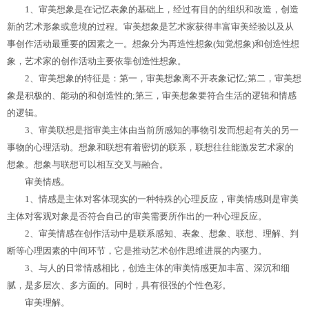
1、审美想象是在记忆表象的基础上，经过有目的的组织和改造，创造
新的艺术形象或意境的过程。审美想象是艺术家获得丰富审美经验以及从
事创作活动最重要的因素之一。想象分为再造性想象(知觉想象)和创造性想
象，艺术家的创作活动主要依靠创造性想象。
2、审美想象的特征是：第一，审美想象离不开表象记忆;第二，审美想
象是积极的、能动的和创造性的;第三，审美想象要符合生活的逻辑和情感
的逻辑。
3、审美联想是指审美主体由当前所感知的事物引发而想起有关的另一
事物的心理活动。想象和联想有着密切的联系，联想往往能激发艺术家的
想象。想象与联想可以相互交叉与融合。
审美情感。
1、情感是主体对客体现实的一种特殊的心理反应，审美情感则是审美
主体对客观对象是否符合自己的审美需要所作出的一种心理反应。
2、审美情感在创作活动中是联系感知、表象、想象、联想、理解、判
断等心理因素的中间环节，它是推动艺术创作思维进展的内驱力。
3、与人的日常情感相比，创造主体的审美情感更加丰富、深沉和细
腻，是多层次、多方面的。同时，具有很强的个性色彩。
审美理解。