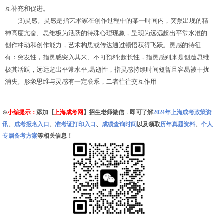
互补充和促进。
(3)灵感。灵感是指艺术家在创作过程中的某一时间内，突然出现的精
神高度亢奋、思维极为活跃的特殊心理现象，呈现为远远超出平常水准的
创作冲动和创作能力，艺术构思或传达通过顿悟获得飞跃。灵感的特征
有：突发性，指灵感突入其来、不可预料;超长性，指灵感到来是创造思维
极其活跃，远远超出平常水平;易逝性，指灵感持续时间短暂且容易被干扰
消失。形象思维与灵感有一定联系，二者往往交互作用
⊙
小编提示：
添加【
上海成考网
】招生老师微信，即可了解
2024年上海成考政策资
讯
、
成考报名入口
、
准考证打印入口
、
成绩查询时间
以及领取
历年真题资料
、
个人
专属备考方案
等相关信息！