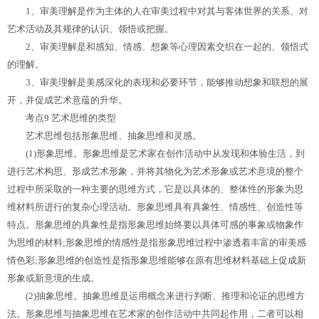
1、审美理解是作为主体的人在审美过程中对其与客体世界的关系、对
艺术活动及其规律的认识、领悟或把握。
2、审美理解是和感知、情感、想象等心理因素交织在一起的、领悟式
的理解。
3、审美理解是美感深化的表现和必要环节，能够推动想象和联想的展
开，并促成艺术意蕴的升华。
考点9 艺术思维的类型
艺术思维包括形象思维、抽象思维和灵感。
(1)形象思维。形象思维是艺术家在创作活动中从发现和体验生活，到
进行艺术构思、形成艺术形象，并将其物化为艺术形象或艺术意境的整个
过程中所采取的一种主要的思维方式，它是以具体的、整体性的形象为思
维材料所进行的复杂心理活动。形象思维具有具象性、情感性、创造性等
特点。形象思维的具象性是指形象思维始终要以具体可感的事象或物象作
为思维的材料;形象思维的情感性是指形象思维过程中渗透着丰富的审美感
情色彩;形象思维的创造性是指形象思维能够在原有思维材料基础上促成新
形象或新意境的生成。
(2)抽象思维。抽象思维是运用概念来进行判断、推理和论证的思维方
法。形象思维与抽象思维在艺术家的创作活动中共同起作用，二者可以相